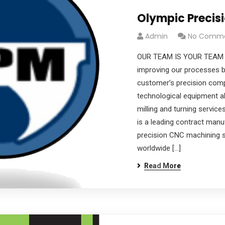
Olympic Precis
Admin
No Comm
OUR TEAM IS YOUR TEAM 
improving our processes 
customer’s precision comp
technological equipment a
milling and turning servic
is a leading contract manu
precision CNC machining 
worldwide […]
Read More