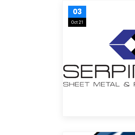
03
Oct 21