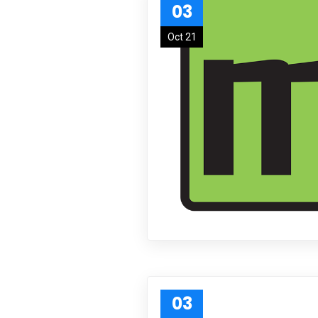
03
Oct 21
03