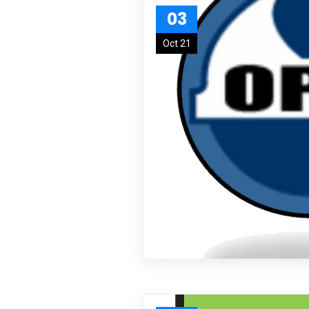
03
Oct 21