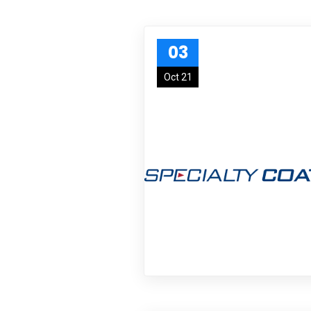
03
Oct 21